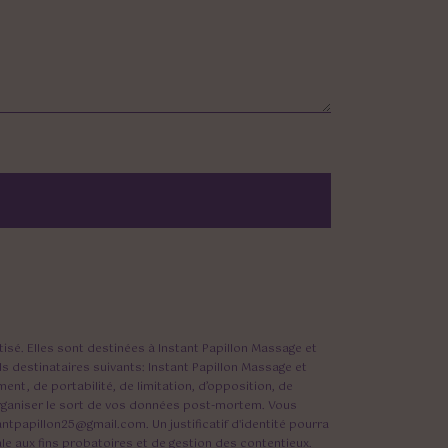
sé. Elles sont destinées à Instant Papillon Massage et
 destinataires suivants: Instant Papillon Massage et
nt, de portabilité, de limitation, d’opposition, de
’organiser le sort de vos données post-mortem. Vous
ntpapillon25@gmail.com. Un justificatif d'identité pourra
e aux fins probatoires et de gestion des contentieux.