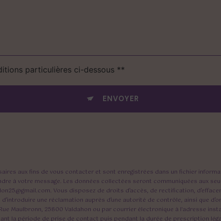
itions particulières ci-dessous **
ENVOYER
es aux fins de vous contacter et sont enregistrées dans un fichier informati
pondre à votre message. Les données collectées seront communiquées aux seuls
on25@gmail.com. Vous disposez de droits d’accès, de rectification, d’effaceme
 d’introduire une réclamation auprès d’une autorité de contrôle, ainsi que d
 Rue Maulbronn, 25800 Valdahon ou par courrier électronique à l'adresse insta
la période de prise de contact puis pendant la durée de prescription légal