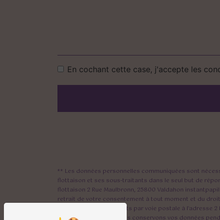
En cochant cette case, j'accepte les cond
** Les données personnelles communiquées sont nécessair
flottaison et ses sous-traitants dans le seul but de ré
flottaison 2 Rue Maulbronn, 25800 Valdahon instantpapill
retrait de votre consentement à tout moment et du droit
pouvez exercer ces droits par voie postale à l'adresse 2
vous être demandé. Nous conservons vos données pendant 