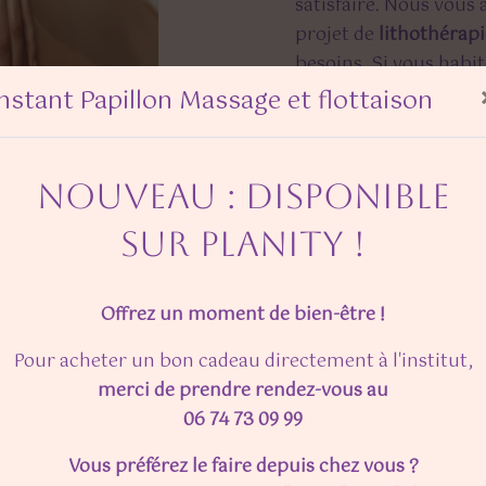
satisfaire. Nous vous
projet de
lithothérapi
besoins. Si vous habi
disposition pour vou
Instant Papillon Massage et flottaison
nécessaires à votre p
est avant tout notre p
renforce encore plus n
NOUVEAU : DISPONIBLE
équipe est qualifiée et
SUR PLANITY !
Offrez un moment de bien-être !
EN SAVOIR PLUS
Pour acheter un bon cadeau directement à l'institut,
merci de prendre rendez-vous au
06 74 73 09 99
Vous préférez le faire depuis chez vous ?