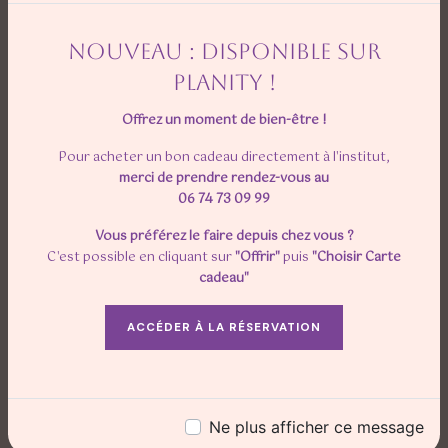
NOUVEAU : DISPONIBLE SUR
CONTACTEZ-NOUS
PLANITY !
Offrez un moment de bien-être !
Pour acheter un bon cadeau directement à l'institut,
merci de prendre rendez-vous au
06 74 73 09 99
N'hésitez pas à nous
Vous préférez le faire depuis chez vous ?
C'est possible en cliquant sur
"Offrir"
puis
"Choisir Carte
contacter
cadeau"
ACCÉDER À LA RÉSERVATION
Ne plus afficher ce message