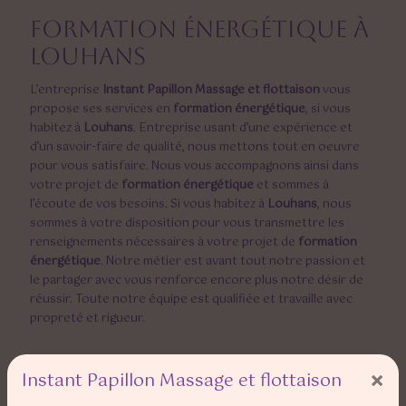
formation énergétique à
Louhans
L’entreprise
Instant Papillon Massage et flottaison
vous
propose ses services en
formation énergétique
, si vous
habitez à
Louhans
. Entreprise usant d’une expérience et
d’un savoir-faire de qualité, nous mettons tout en oeuvre
pour vous satisfaire. Nous vous accompagnons ainsi dans
votre projet de
formation énergétique
et sommes à
l’écoute de vos besoins. Si vous habitez à
Louhans
, nous
sommes à votre disposition pour vous transmettre les
renseignements nécessaires à votre projet de
formation
énergétique
. Notre métier est avant tout notre passion et
le partager avec vous renforce encore plus notre désir de
réussir. Toute notre équipe est qualifiée et travaille avec
propreté et rigueur.
×
Instant Papillon Massage et flottaison
EN SAVOIR PLUS