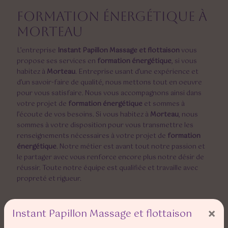
formation énergétique à
Morteau
L’entreprise
Instant Papillon Massage et flottaison
vous
propose ses services en
formation énergétique
, si vous
habitez à
Morteau
. Entreprise usant d’une expérience et
d’un savoir-faire de qualité, nous mettons tout en oeuvre
pour vous satisfaire. Nous vous accompagnons ainsi dans
votre projet de
formation énergétique
et sommes à
l’écoute de vos besoins. Si vous habitez à
Morteau
, nous
sommes à votre disposition pour vous transmettre les
renseignements nécessaires à votre projet de
formation
énergétique
. Notre métier est avant tout notre passion et
le partager avec vous renforce encore plus notre désir de
réussir. Toute notre équipe est qualifiée et travaille avec
propreté et rigueur.
×
Instant Papillon Massage et flottaison
EN SAVOIR PLUS