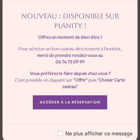
NOUVEAU : DISPONIBLE SUR
CONTACTEZ-NOUS
PLANITY !
Offrez un moment de bien-être !
Pour acheter un bon cadeau directement à l'institut,
merci de prendre rendez-vous au
06 74 73 09 99
N'hésitez pas à nous
Vous préférez le faire depuis chez vous ?
C'est possible en cliquant sur
"Offrir"
puis
"Choisir Carte
contacter
cadeau"
ACCÉDER À LA RÉSERVATION
Ne plus afficher ce message