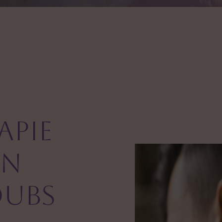
apie
on
oubs