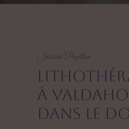
Instant Papillon
Lithothér
à Valdah
dans le D