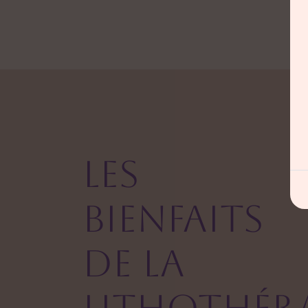
Les
bienfaits
de la