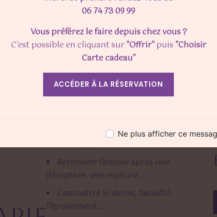
06 74 73 09 99
Vous préférez le faire depuis chez vous ?
C'est possible en cliquant sur
"Offrir"
puis
"Choisir
Carte cadeau"
ACCÉDER À LA RÉSERVATION
Équilibrer les excès et les
manques
Ne plus afficher ce messa
Développer la confiance en soi
Retrouver l’amour après une
déception, une rupture…
Combattre le stress, l’anxiété,
l’épuisement…