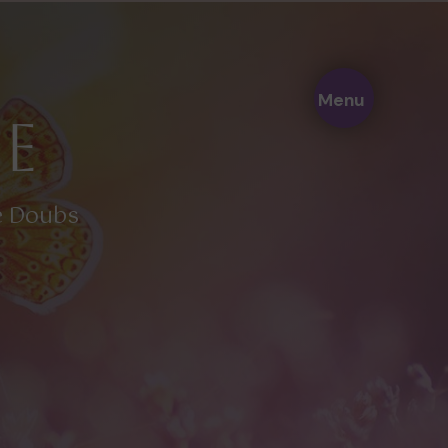
Menu
e
le Doubs