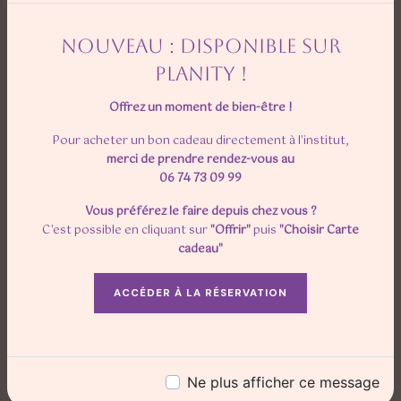
NOUVEAU : DISPONIBLE SUR
CONTACTEZ-NOUS
PLANITY !
Offrez un moment de bien-être !
Pour acheter un bon cadeau directement à l'institut,
merci de prendre rendez-vous au
06 74 73 09 99
N'hésitez pas à nous
Vous préférez le faire depuis chez vous ?
C'est possible en cliquant sur
"Offrir"
puis
"Choisir Carte
contacter
cadeau"
ACCÉDER À LA RÉSERVATION
Ne plus afficher ce message