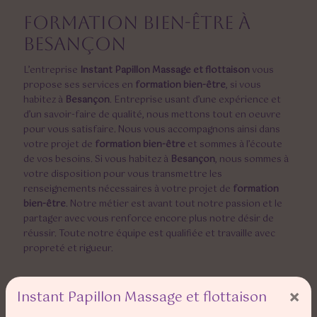
formation bien-être à
Besançon
L’entreprise
Instant Papillon Massage et flottaison
vous
propose ses services en
formation bien-être
, si vous
habitez à
Besançon
. Entreprise usant d’une expérience et
d’un savoir-faire de qualité, nous mettons tout en oeuvre
pour vous satisfaire. Nous vous accompagnons ainsi dans
votre projet de
formation bien-être
et sommes à l’écoute
de vos besoins. Si vous habitez à
Besançon
, nous sommes à
votre disposition pour vous transmettre les
renseignements nécessaires à votre projet de
formation
bien-être
. Notre métier est avant tout notre passion et le
partager avec vous renforce encore plus notre désir de
réussir. Toute notre équipe est qualifiée et travaille avec
propreté et rigueur.
×
Instant Papillon Massage et flottaison
EN SAVOIR PLUS